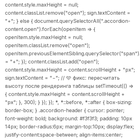
content.style.maxHeight = null;
content.classList.remove("open"); sign.textContent =
"+"; } else { document.querySelectorAll(".accordion-
content.open").forEach(openItem => {
openItem.style.maxHeight = null;
openItem.classList.remove("open");
openItem.previousElementSibling.querySelector("span")
= "+"; }); content.classList.add("open");
content.style.maxHeight = content.scrollHeight + "px";
sign.textContent = "−"; // 🩵 фикс: пересчитать
высоту после рендеринга таблицы setTimeout(() =>
{ content.style.maxHeight = content.scrollHeight +
"px"; }, 300); } }); });
*, *::before, *::after { box-sizing:
border-box; } .accordion-header { cursor: pointer;
font-weight: bold; background: #f3f3f3; padding: 10px
14px; border-radius:6px; margin-top:10px; display:flex;
justify-content:space-between; align-items:center;