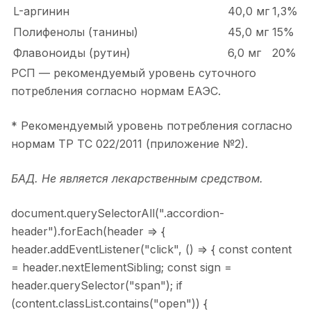
L-аргинин
40,0 мг
1,3%
Полифенолы (танины)
45,0 мг
15%
Флавоноиды (рутин)
6,0 мг
20%
РСП — рекомендуемый уровень суточного
потребления согласно нормам ЕАЭС.
* Рекомендуемый уровень потребления согласно
нормам ТР ТС 022/2011 (приложение №2).
БАД. Не является лекарственным средством.
document.querySelectorAll(".accordion-
header").forEach(header => {
header.addEventListener("click", () => { const content
= header.nextElementSibling; const sign =
header.querySelector("span"); if
(content.classList.contains("open")) {