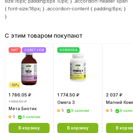
size:16px; padding:8px 10px; } .accordion-header span
{ font-size:18px; } .accordion-content { padding:8px; }
}
С этим товаром покупают
ХИТ
СОВЕТУЕМ
НОВИНКА
-10%
1 786.05 ₽
1 774.50 ₽
2 037 ₽
1 984.50 ₽
Омега 3
Магний Ком
Мета Биотик
5
5
В наличии
В нали
5
В наличии
В корзину
В корзину
В корзи