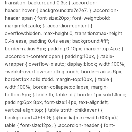
transition: background 0.3s; } .accordion-
header:hover { background:#e7e7e7; } .accordion-
header span { font-size:20px; font-weight:bold;
margin-left:auto; } .accordion-content {
overflow:hidden; max-height:0; transition:max-height
0.4s ease, padding 0.4s ease; background:#fff;
border-radius:6px; padding:0 10px; margin-top:4px; }
.accordion-content.open { padding:10px; } .table-
wrapper { overflow-x:auto; display:block; width:100%;
-webkit-overflow-scrolling:touch; border-radius:6px;
border:1px solid #ddd; margin-top:10px; } table {
width:100%; border-collapse:collapse; margin-
bottom:5px; } table th, table td { border:1px solid #ccc;
padding:6px 8px; font-size:14px; text-align:left;
vertical-align:top; } table tr:nth-child(even) {
background:#f9f9f9; } @media(max-width:600px){
table { font-size:12px; } .accordion-header { font-