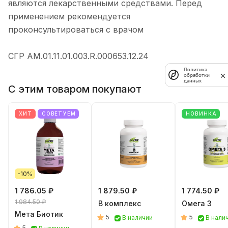
являются лекарственными средствами. Перед
применением рекомендуется
проконсультироваться с врачом
СГР АМ.01.11.01.003.R.000653.12.24
Политика
обработки
данных
С этим товаром покупают
ХИТ
СОВЕТУЕМ
НОВИНКА
-10%
1 786.05 ₽
1 879.50 ₽
1 774.50 ₽
1 984.50 ₽
B комплекс
Омега 3
Мета Биотик
5
5
В наличии
В нали
5