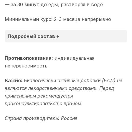
— за 30 минут до еды, растворяя в воде
Минимальный курс: 2–3 месяца непрерывно
Подробный состав +
Противопоказания:
индивидуальная
Наименование
Содержание,
Содержание,
% от
непереносимость.
компонентов
мг/5000мг
мг/10000мг
РСП в
10000м
Важно:
Биологически активные добавки (БАД) не
являются лекарственными средствами. Перед
Метафильтрат
500
1000
применением рекомендуется
Bifidobacterium
проконсультироваться с врачом.
adolescentis
Метафильтрат
500
1000
Страна производитель: Россия
Lactobacillus
acidophilus