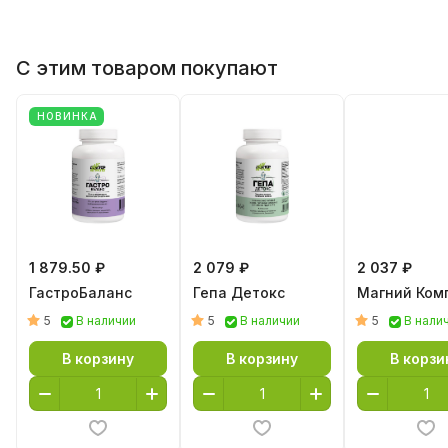
Метафильтрат
400
800
Lactobacillus
С этим товаром покупают
salivarius
НОВИНКА
Метафильтрат
400
800
Lactobacillus
helveticus
Лактулоза 50%
300
600
15
Лактулоза
150
300
1 879.50 ₽
2 079 ₽
2 037 ₽
Инстантгам
165
330
15
ГастроБаланс
Гепа Детокс
Магний Ком
(гуммиарабик)
150
300
5
5
5
В наличии
В наличии
В нали
Растворимые
пищевые
В корзину
В корзину
В корзи
волокна, не
менее
Метафильтрат
145
290