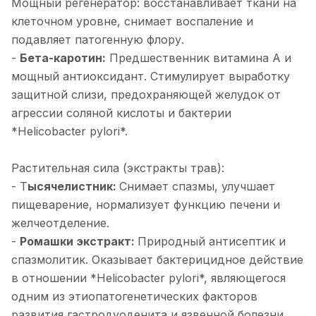
Мощный регенератор: восстанавливает ткани на
клеточном уровне, снимает воспаление и
подавляет патогенную флору.
-
Бета-каротин:
Предшественник витамина А и
мощный антиоксидант. Стимулирует выработку
защитной слизи, предохраняющей желудок от
агрессии соляной кислоты и бактерии
*Helicobacter pylori*.
Растительная сила (экстракты трав):
- Т
ысячелистник:
Снимает спазмы, улучшает
пищеварение, нормализует функцию печени и
желчеотделение.
-
Ромашки экстракт:
Природный антисептик и
спазмолитик. Оказывает бактерицидное действие
в отношении *Helicobacter pylori*, являющегося
одним из этиопатогенетических факторов
развития гастродуоденита и язвенной болезни.