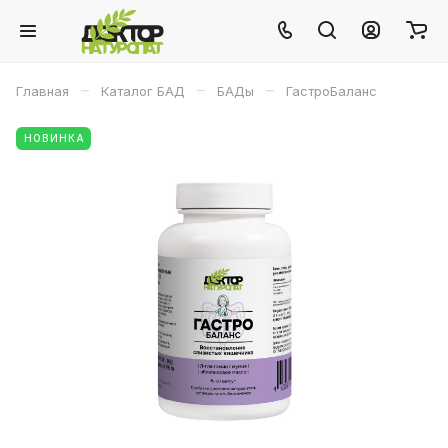
–
–
–
Главная
Каталог БАД
БАДы
ГастроБаланс
НОВИНКА