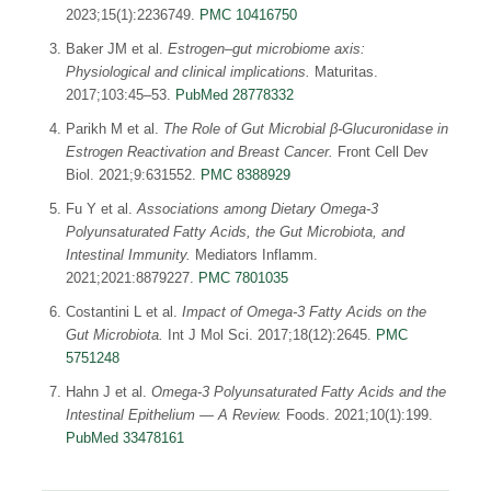
2023;15(1):2236749.
PMC 10416750
Baker JM et al.
Estrogen–gut microbiome axis:
Physiological and clinical implications.
Maturitas.
2017;103:45–53.
PubMed 28778332
Parikh M et al.
The Role of Gut Microbial β-Glucuronidase in
Estrogen Reactivation and Breast Cancer.
Front Cell Dev
Biol. 2021;9:631552.
PMC 8388929
Fu Y et al.
Associations among Dietary Omega-3
Polyunsaturated Fatty Acids, the Gut Microbiota, and
Intestinal Immunity.
Mediators Inflamm.
2021;2021:8879227.
PMC 7801035
Costantini L et al.
Impact of Omega-3 Fatty Acids on the
Gut Microbiota.
Int J Mol Sci. 2017;18(12):2645.
PMC
5751248
Hahn J et al.
Omega-3 Polyunsaturated Fatty Acids and the
Intestinal Epithelium — A Review.
Foods. 2021;10(1):199.
PubMed 33478161