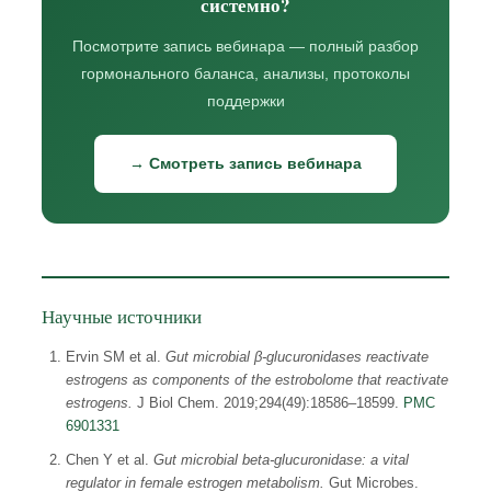
системно?
Посмотрите запись вебинара — полный разбор
гормонального баланса, анализы, протоколы
поддержки
→ Смотреть запись вебинара
Научные источники
Ervin SM et al.
Gut microbial β-glucuronidases reactivate
estrogens as components of the estrobolome that reactivate
estrogens.
J Biol Chem. 2019;294(49):18586–18599.
PMC
6901331
Chen Y et al.
Gut microbial beta-glucuronidase: a vital
regulator in female estrogen metabolism.
Gut Microbes.