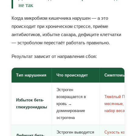
не так
Когда микробиом кишечника нарушен — а это
происходит при хроническом стрессе, приёме
антибиотиков, избытке сахара, дефиците клетчатки
— эстроболом перестаёт работать правильно.
Результат зависит от направления сбоя:
Тип нарушения
Что происходит
Симптомы
Эстроген
возвращается в
Тяжёлый ПМС, б
Избыток бета-
кровь →
месячные, миома
глюкуронидазы
доминирование
набор веса в бё
эстрогена
Эстроген выводится
Сухость кожи и 
Дефицит бета-