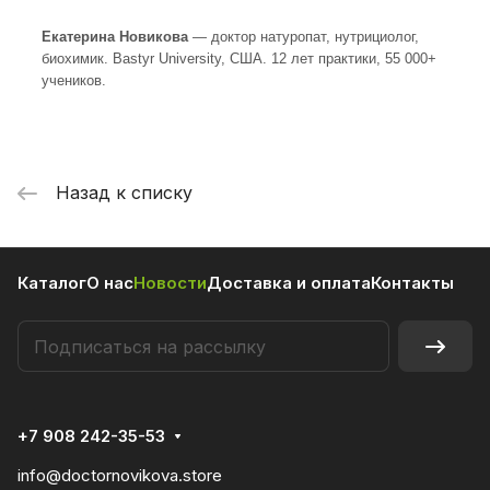
Екатерина Новикова
— доктор натуропат, нутрициолог,
биохимик.
Bastyr University
, США. 12 лет практики, 55 000+
учеников.
Назад к списку
Каталог
О нас
Новости
Доставка и оплата
Контакты
+7 908 242-35-53
info@doctornovikova.store