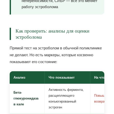
непереносимости, СИБР — всё это меняет
работу эстроболома
Как проверить: анализы для оценки
эстроболома
Прямой тест на эстроболом в обычной поликлинике
не делают. Но есть маркеры, которые косвенно
показывают его состояние:
Анализ
Что показывает
На что обр
Активность фермента,
Бета-
расщепляющего
Повышена →
глюкуронидаза
конъюгированный
возвращаетс
в кале
эстроген