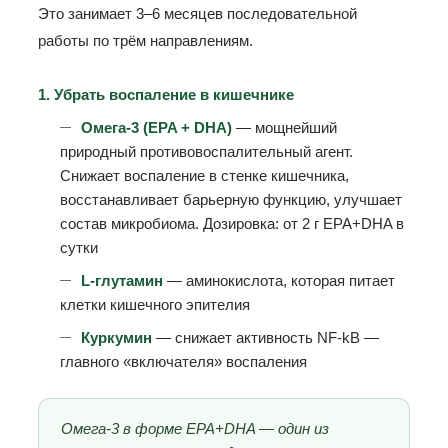
Это занимает 3–6 месяцев последовательной
работы по трём направлениям.
1. Убрать воспаление в кишечнике
Омега-3 (EPA + DHA)
— мощнейший
природный противовоспалительный агент.
Снижает воспаление в стенке кишечника,
восстанавливает барьерную функцию, улучшает
состав микробиома. Дозировка: от 2 г EPA+DHA в
сутки
L-глутамин
— аминокислота, которая питает
клетки кишечного эпителия
Куркумин
— снижает активность NF-kB —
главного «включателя» воспаления
Омега-3 в форме EPA+DHA — один из