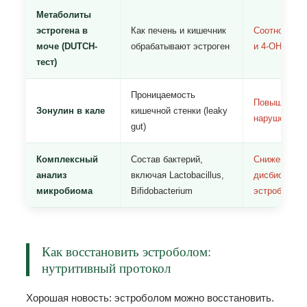
Метаболиты
эстрогена в
Как печень и кишечник
Соотношение
моче (DUTCH-
обрабатывают эстроген
и 4-OH мета
тест)
Проницаемость
Повышен → 
Зонулин в кале
кишечной стенки (leaky
нарушение 
gut)
Комплексный
Состав бактерий,
Снижение ра
анализ
включая Lactobacillus,
дисбиоз → с
микробиома
Bifidobacterium
эстроболом
Как восстановить эстроболом:
нутритивный протокол
Хорошая новость: эстроболом можно восстановить.