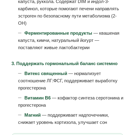
капуста, руккола. Содержат DIM и индол-3-
карбинол, которые помогают печени направлять
эстроген по безопасному пути метаболизма (2-
OH)
Ферментированные продукты
— квашеная
капуста, кимчи, натуральный йогурт —
поставляют живые лактобактерии
3. Поддержать гормональный баланс системно
Витекс священный
— нормализует
соотношение ЛГ:ФСГ, поддерживает выработку
прогестерона
Витамин В6
— кофактор синтеза серотонина и
прогестерона
Магний
— поддерживает надпочечники,
снижает уровень кортизола, улучшает сон