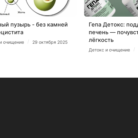
ый пузырь - без камней
Гепа Детокс: по
ецистита
печень — почувс
лёгкость
/
и очищение
29 октября 2025
/
Детокс и очищение