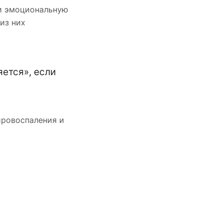
 и эмоциональную
из них
яется», если
йровоспаления и