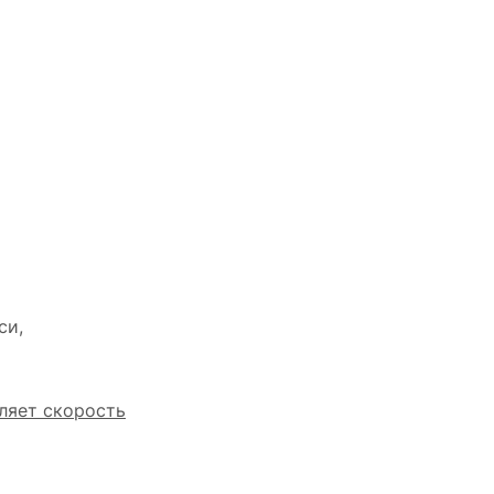
си,
ляет скорость