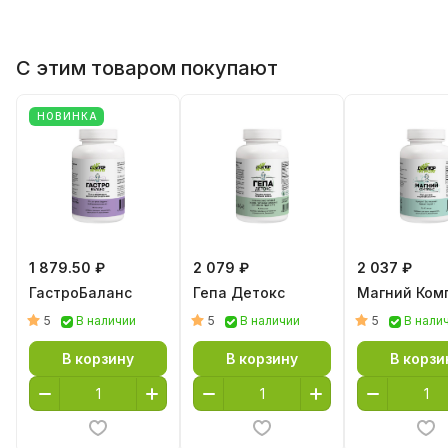
Метафильтрат
400
800
Lactobacillus
С этим товаром покупают
salivarius
НОВИНКА
Метафильтрат
400
800
Lactobacillus
helveticus
Лактулоза 50%
300
600
15
Лактулоза
150
300
1 879.50 ₽
2 079 ₽
2 037 ₽
Инстантгам
165
330
15
ГастроБаланс
Гепа Детокс
Магний Ком
(гуммиарабик)
150
300
5
5
5
В наличии
В наличии
В нали
Растворимые
пищевые
В корзину
В корзину
В корзи
волокна, не
менее
Метафильтрат
145
290