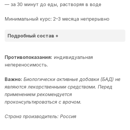
— за 30 минут до еды, растворяя в воде
Минимальный курс: 2–3 месяца непрерывно
Подробный состав +
Противопоказания:
индивидуальная
Наименование
Содержание,
Содержание,
% от
непереносимость.
компонентов
мг/5000мг
мг/10000мг
РСП в
10000м
Важно:
Биологически активные добавки (БАД) не
являются лекарственными средствами. Перед
Метафильтрат
500
1000
применением рекомендуется
Bifidobacterium
проконсультироваться с врачом.
adolescentis
Метафильтрат
500
1000
Страна производитель: Россия
Lactobacillus
acidophilus