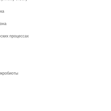
ика
фона
ческих процессах
икробиоты