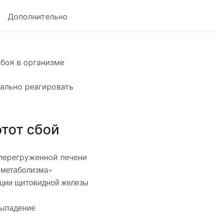
Дополнительно
боя в организме
мально реагировать
этот сбой
 перегруженной печени
о метаболизма»
кции щитовидной железы
выпадение