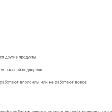
тся другие продукты
рмональной поддержки
работают вполсилы или не работают вовсе.
атф пробиотических культур и создаёт правильную ср