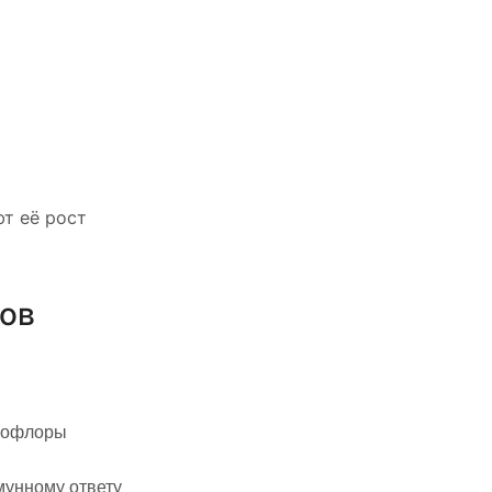
т её рост
тов
крофлоры
мунному ответу