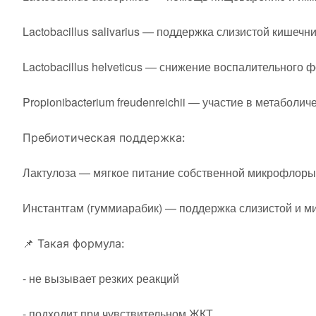
Lactobacillus salivarius — поддержка слизистой кишечн
Lactobacillus helveticus — снижение воспалительного 
Propionibacterium freudenreichii — участие в метаболи
Пребиотическая поддержка:
Лактулоза — мягкое питание собственной микрофлоры
Инстантгам (гуммиарабик) — поддержка слизистой и м
📌 Такая формула:
- не вызывает резких реакций
- подходит при чувствительном ЖКТ